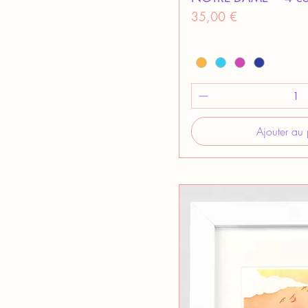
Prix
35,00 €
Ajouter au 