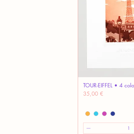
TOUR-EIFFEL • 4 color
Prix
35,00 €