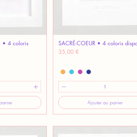
 4 coloris
SACRÉ-COEUR • 4 coloris dispo
Prix
35,00 €
panier
Ajouter au panier