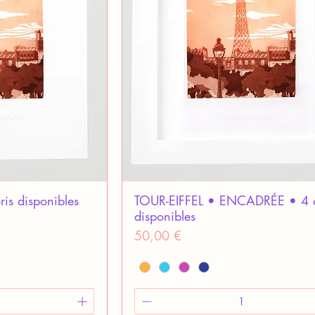
is disponibles
TOUR-EIFFEL • ENCADRÉE • 4 c
disponibles
Prix
50,00 €