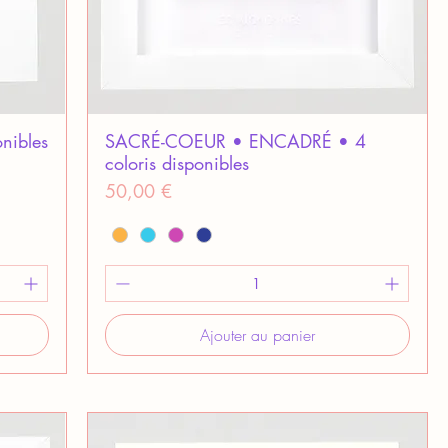
nibles
SACRÉ-COEUR • ENCADRÉ • 4
coloris disponibles
Prix
50,00 €
Ajouter au panier